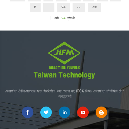
8
...
24
>>
শেষ
[ মোট
24
পৃষ্ঠাগুলি ]
মেলামাইন টেবিলওয়্যারের জন্য স্থিতিশীল-উচ্চ মানের সহ 100% বিশুদ্ধ মেলামাইন ছাঁচনির্মাণ যৌগ
প্রস্তুতকারী