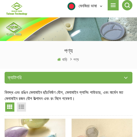
মেনজিয়া ভাষা
পণ্য
বাড়ি
>
পণ্য
ক্যাটাগরি
বিশুদ্ধ এবং রঙিন মেলামাইন ছাঁচনির্মাণ যৌগ, মেলামাইন গ্লাসিং পাউডার, এবং মার্বেল মত
মেলামাইন রজন যৌগ উত্পাদন এবং রং মিলে গবেষণা।
Grid View
List View