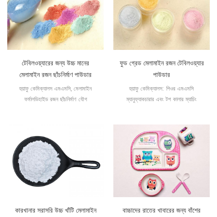
টেবিলওয়্যারের জন্য উচ্চ মানের
ফুড গ্রেড মেলামাইন রজন টেবিলওয়্যার
মেলামাইন রজন ছাঁচনির্মাণ পাউডার
পাউডার
হুয়াফু কেমিক্যালস এমএমসি, মেলামাইন
হুয়াফু কেমিক্যালস: পিওর এমএমসি
ফর্মালডিহাইড রজন ছাঁচনির্মাণ যৌগ
ম্যানুফ্যাকচারার এবং টপ কালার ম্যাচিং
প্রস্তুতকারক
কারখানার সরাসরি উচ্চ খাঁটি মেলামাইন
বাচ্চাদের রাতের খাবারের জন্য বাঁশের