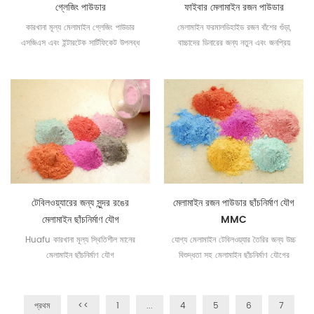
গ্লেজিং পাউডার
ফাইবার মেলামাইন রজন পাউডার
কারখানা মূল্য মেলামাইন গ্লেজিং পাউডার
মেলামাইন ফরমালডিহাইড রজন বাঁশের গুঁড়া,
এসজিএস এবং ইন্টারটেক সার্টিফিকেট উপলব্ধ
বাচ্চাদের ডিনারের জন্য নতুন এবং জনপ্রিয়
টেবিলওয়্যারের জন্য সুন্দর রঙের
মেলামাইন রজন পাউডার ছাঁচনির্মাণ যৌগ
মেলামাইন ছাঁচনির্মাণ যৌগ
MMC
Huafu কারখানা মূল্য স্থিতিশীল মানের
যোগ্য মেলামাইন টেবিলওয়্যার তৈরির জন্য উচ্চ
মেলামাইন ছাঁচনির্মাণ যৌগ
বিশুদ্ধতা সহ মেলামাইন ছাঁচনির্মাণ যৌগের
বিভিন্ন রঙ পাওয়া যায়।
প্রথম
<<
1
...
4
5
6
7