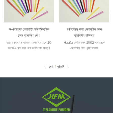
অ-বিষাক্ত মেলামাইন ফর্মালডিহাইড
চপস্টিকের জন্য মেলামাইন রজন
রজন ছাঁচনির্মাণ যৌগ
ছাঁচনির্মাণ পাউডার
হুয়াফু মেলামাইন পাউডার: মেলামাইন শিল্পে 20
Huafu কেমিক্যালস 2002 সাল থেকে
বছরেরও বেশি সময় ধরে কঠোর মান নিয়ন্ত্রণ
মেলামাইন শিল্পে খুবই অভিজ্ঞ
এবং চমৎকার রঙ ম্যাচিং দল
[ মোট
1
পৃষ্ঠাগুলি ]