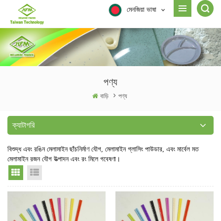
মেনজিয়া ভাষা
পণ্য
বাড়ি
>
পণ্য
ক্যাটাগরি
বিশুদ্ধ এবং রঙিন মেলামাইন ছাঁচনির্মাণ যৌগ, মেলামাইন গ্লাসিং পাউডার, এবং মার্বেল মত
মেলামাইন রজন যৌগ উত্পাদন এবং রং মিলে গবেষণা।
Grid View
List View