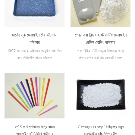
মার্বেল লুক মেলামাইন ট্রে কাঁচামাল
স্প্রে করা বিন্দু সহ হট সেলিং মেলামাইন
পাউডার
রেজিন মোল্ডিং পাউডার
1997 সাল থেকে তাইওয়ান প্রযুক্তি সৃজনশীল
গরম বিক্রি: টেবিলওয়্যার উত্পাদনের জন্য
এবং স্থিতিশীল মানের কাঁচামাল
বিশুদ্ধ স্প্রে করা বিন্দু মেলামাইন রজন
ছাঁচনির্মাণ পাউডার
চপস্টিক উৎপাদনের জন্য রঙিন
টেবিলওয়্যারের জন্য বিনামূল্যে নমুনা
মেলামাইন ছাঁচনির্মাণ পাউডার
মেলামাইন ছাঁচনির্মাণ যৌগ