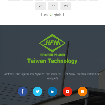
24
>>
শেষ
[ মোট
24
পৃষ্ঠাগুলি ]
মেলামাইন টেবিলওয়্যারের জন্য স্থিতিশীল-উচ্চ মানের সহ 100% বিশুদ্ধ মেলামাইন ছাঁচনির্মাণ যৌগ
প্রস্তুতকারী