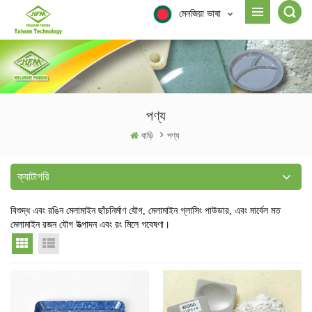
মেনজিয়া ভাষা
পণ্য
বাড়ি
>
পণ্য
ক্যাটাগরি
বিশুদ্ধ এবং রঙিন মেলামাইন ছাঁচনির্মাণ যৌগ, মেলামাইন গ্লাসিং পাউডার, এবং মার্বেল মত
মেলামাইন রজন যৌগ উত্পাদন এবং রং মিলে গবেষণা।
Grid View
List View