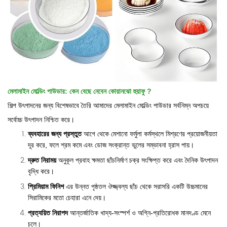
মেলামাইন মোল্ডিং পাউডার: কেন বেছে নেবেন
কোয়ানঝো হুয়াফু
?
শিল্প উৎপাদনের জন্য বিশেষভাবে তৈরি আমাদের মেলামাইন মোল্ডিং পাউডার সর্বনিম্ন অপচয়ে
সর্বোচ্চ উৎপাদন নিশ্চিত করে।
ব্যবহারের জন্য প্রস্তুত
আগে থেকে মেশানো ফর্মুলা কর্মস্থলে মিশ্রণের প্রয়োজনীয়তা
দূর করে, ফলে শ্রম কমে এবং ডোজ সংক্রান্ত ভুলের সম্ভাবনা হ্রাস পায়।
দ্রুত নিরাময়
অনুকূল প্রবাহ ক্ষমতা ছাঁচনির্মাণ চক্র সংক্ষিপ্ত করে এবং দৈনিক উৎপাদন
বৃদ্ধি করে।
প্রিমিয়াম ফিনিশ
এর উন্নত পৃষ্ঠতল ঔজ্জ্বল্য ছাঁচ থেকে সরাসরি একটি উচ্চমানের
সিরামিকের মতো চেহারা এনে দেয়।
প্রত্যয়িত নিরাপদ
আন্তর্জাতিক খাদ্য-সংস্পর্শ ও অগ্নি-প্রতিরোধক মানদণ্ড মেনে
চলে।