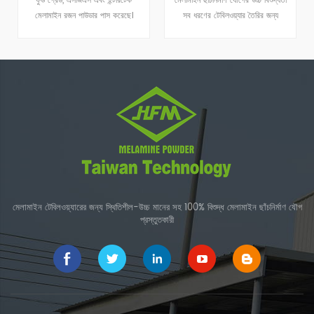
ফুড গ্রেড, এসজিএস এবং ইন্টারটেক
মেলামাইন ছাঁচনির্মাণ যৌগের উচ্চ বিশুদ্ধতা
মেলামাইন রজন পাউডার পাস করেছে।
সব ধরণের টেবিলওয়্যার তৈরির জন্য
ব্যবহৃত হয়।
মেলামাইন টেবিলওয়্যারের জন্য স্থিতিশীল-উচ্চ মানের সহ 100% বিশুদ্ধ মেলামাইন ছাঁচনির্মাণ যৌগ
প্রস্তুতকারী