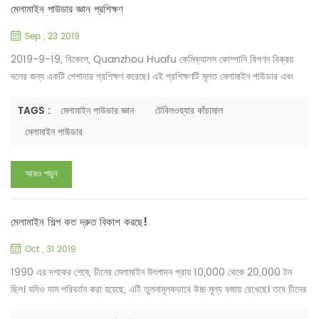
মেলামাইন পাউডার জ্ঞান প্রশিক্ষণ
Sep , 23 2019
2019-9-19, বিকেলে, Quanzhou Huafu কেমিক্যালস কোম্পানি বিপণন বিক্রয়
দলের জন্য একটি পেশাদার প্রশিক্ষণ করেছে। এই প্রশিক্ষণটি মূলত মেলামাইন পাউডার এবং
মেলামাইন মোল্ডিং কম্পাউন্ডের আন্তর্জাতিক বাজারে উন্নয়নশীল সম্ভাবনার প্রয়োগ সম্পর্কে ।
প্রশিক্ষণ চলে ৩ ঘণ্টা। বিপণন কর্মীরা গ্রাহকদের বিভিন্ন অনুষ্ঠানে ব্যবহৃত মেলামাইন
TAGS :
মেলামাইন পাউডার জ্ঞান
টেবিলওয়্যার কাঁচামাল
টেবিলওয়্যারের প্রয়োজনীয়তা নিয়ে আলোচনা করেছেন, যেমন ক্যাটারিং (ফাস্ট ফুড) চেইন ...
মেলামাইন পাউডার
আরও পড়ুন
মেলামাইন শিল্প কত দ্রুত বিকাশ করছে!
Oct , 31 2019
1990 এর দশকের শেষে, চীনের মেলামাইন উৎপাদন প্রায় 10,000 থেকে 20,000 টন
ছিল। যদিও দাম পরিবর্তন করা হয়েছে, এটি তুলনামূলকভাবে উচ্চ মূল্য বজায় রেখেছে। তবে চীনের
মেলামাইন ফরমালডিহাইড ছাঁচনির্মাণ পাউডার ও ছাঁচে তৈরি পণ্য বিভিন্ন কারণে খুবই নিম্ন