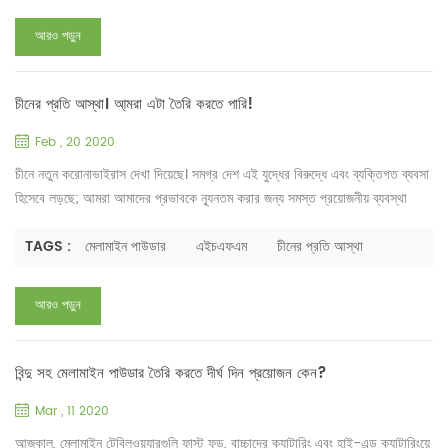
মেলামাইন গ্লেজিং পাউডারের জন্য অর্ডার দেওয়ার প্রয়োজন হয় তবে দয়া করে নি...
আরও পড়ুন
চীনের প্রতি আস্থা। আ্মরা এটা তৈরি করতে পারি!
Feb , 20 2020
চীনে নতুন করোনাভাইরাস দেখা দিয়েছে। সমগ্র দেশ এই যুদ্ধের বিরুদ্ধে এবং ব্যক্তিগত ব্যবসা
হিসেবে লড়ছে; আমরা আমাদের প্রভাবকে ন্যূনতম করার জন্য সমস্ত প্রয়োজনীয় ব্যবস্থা
গ্রহণ করি। আমাদের কোম্পানি মেডিক্যাল মাস্ক, জীবাণুনাশক, ইনফ্রারেড স্কেল থার্মোমিটার
ইত্যাদি কিনেছে। 20শে ফেব্রুয়ারিতে, আমরা কর্মীদের পরিদর্শন ও পরীক্ষার কাজ শুরু করেছি
TAGS :
মেলামাইন পাউডার
এইচএফএম
চীনের প্রতি আস্থা
এবং কর্মক্ষেত্রে দিনে একবার সর্বত্র জীবাণুমুক্ত করেছি। এখনও অবধি...
আরও পড়ুন
বিন্দু সহ মেলামাইন পাউডার তৈরি করতে দীর্ঘ দিন প্রয়োজন কেন?
Mar , 11 2020
আজকাল, মেলামাইন টেবিলওয়্যারগুলি ফাস্ট ফুড, বাচ্চাদের ক্যাটারিং এবং হাই-এন্ড ক্যাটারিংয়ে