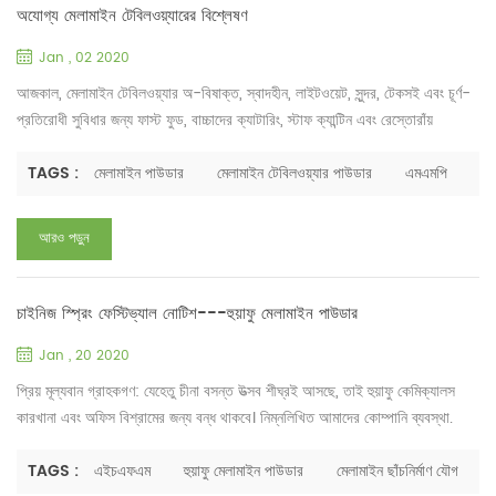
অযোগ্য মেলামাইন টেবিলওয়্যারের বিশ্লেষণ
Jan , 02 2020
আজকাল, মেলামাইন টেবিলওয়্যার অ-বিষাক্ত, স্বাদহীন, লাইটওয়েট, সুন্দর, টেকসই এবং চূর্ণ-
প্রতিরোধী সুবিধার জন্য ফাস্ট ফুড, বাচ্চাদের ক্যাটারিং, স্টাফ ক্যান্টিন এবং রেস্তোরাঁয়
ব্যাপকভাবে ব্যবহৃত হয়। যাইহোক, বিভিন্ন মেলামাইন টেবিলওয়্যার কাঁচামাল উৎপাদনকারী
রয়েছে যার মানে পাউডারের গুণমান অনেক পরিবর্তিত হয়। এটি ভোক্তাদের জন্য একটি বড়
TAGS :
মেলামাইন পাউডার
মেলামাইন টেবিলওয়্যার পাউডার
এমএমপি
উদ্বেগের বিষয়। মেলামাইন টেবিলওয়্যার কি স্বাস্থ্যকর বা ক্ষতিকারক?...
আরও পড়ুন
চাইনিজ স্প্রিং ফেস্টিভ্যাল নোটিশ---হুয়াফু মেলামাইন পাউডার
Jan , 20 2020
প্রিয় মূল্যবান গ্রাহকগণ: যেহেতু চীনা বসন্ত উত্সব শীঘ্রই আসছে, তাই হুয়াফু কেমিক্যালস
কারখানা এবং অফিস বিশ্রামের জন্য বন্ধ থাকবে। নিম্নলিখিত আমাদের কোম্পানি ব্যবস্থা.
কারখানার ছুটি: জানুয়ারী 19, 2020 - ফেব্রুয়ারী 4, 2020 অফিস ছুটি: জানুয়ারী 22,
2020 - 31শে জানুয়ারী, 2020 দ্রষ্টব্য: আপনার যদি মেলামাইন ছাঁচনির্মাণ যৌগ এবং
TAGS :
এইচএফএম
হুয়াফু মেলামাইন পাউডার
মেলামাইন ছাঁচনির্মাণ যৌগ