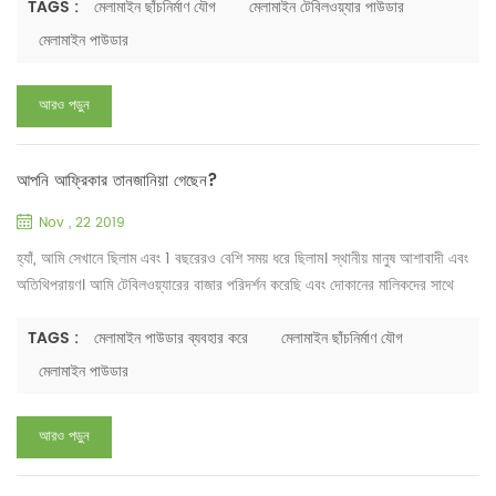
পর্যায়ে ছিল। অ্যাপ্লিকেশনটি মূলত কিছু নিম্ন-গ্রেড মেলামাইন টেবিলওয়্যার এবং ছোট
TAGS :
মেলামাইন ছাঁচনির্মাণ যৌগ
মেলামাইন টেবিলওয়্যার পাউডার
বৈদ্যুতিক অংশগুলিতে সীমাবদ্ধ ছিল। প্রযুক্তিগত স্তর এবং উন্নত দেশ, বিশেষ করে ই...
মেলামাইন পাউডার
আরও পড়ুন
আপনি আফ্রিকার তানজানিয়া গেছেন?
Nov , 22 2019
হ্যাঁ, আমি সেখানে ছিলাম এবং 1 বছরেরও বেশি সময় ধরে ছিলাম। স্থানীয় মানুষ আশাবাদী এবং
অতিথিপরায়ণ। আমি টেবিলওয়্যারের বাজার পরিদর্শন করেছি এবং দোকানের মালিকদের সাথে
খাবারের জন্য তাদের পছন্দ সম্পর্কে কথা বলেছি। আমরা কিছু ধারণা পেয়েছি. তানজানিয়ার
লোকেরা সাধারণত ভুট্টা, কাসাভা এবং মিষ্টি আলুতে বাস করে। স্থানীয় লোকেরা প্রায়ই
TAGS :
মেলামাইন পাউডার ব্যবহার করে
মেলামাইন ছাঁচনির্মাণ যৌগ
ঐতিহ্যবাহী "উবেরওয়াবাওয়া" হাতে বাছাই করা ভাত হাত দিয়ে খায়। অতএব, ব্যবহ...
মেলামাইন পাউডার
আরও পড়ুন