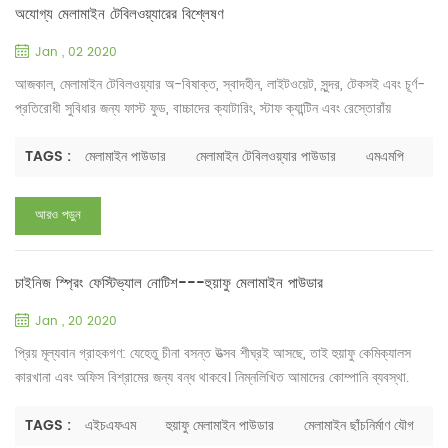
অযোগ্য মেলামাইন টেবিলওয়্যারের বিশ্লেষণ
Jan , 02 2020
আজকাল, মেলামাইন টেবিলওয়্যার অ-বিষাক্ত, স্বাদহীন, লাইটওয়েট, সুন্দর, টেকসই এবং চূর্ণ-
প্রতিরোধী সুবিধার জন্য ফাস্ট ফুড, বাচ্চাদের ক্যাটারিং, স্টাফ ক্যান্টিন এবং রেস্তোরাঁয়
ব্যাপকভাবে ব্যবহৃত হয়। যাইহোক, বিভিন্ন মেলামাইন টেবিলওয়্যার কাঁচামাল উৎপাদনকারী
রয়েছে যার মানে পাউডারের গুণমান অনেক পরিবর্তিত হয়। এটি ভোক্তাদের জন্য একটি বড়
TAGS :
মেলামাইন পাউডার
মেলামাইন টেবিলওয়্যার পাউডার
এমএমপি
উদ্বেগের বিষয়। মেলামাইন টেবিলওয়্যার কি স্বাস্থ্যকর বা ক্ষতিকারক?...
আরও পড়ুন
চাইনিজ স্প্রিং ফেস্টিভ্যাল নোটিশ---হুয়াফু মেলামাইন পাউডার
Jan , 20 2020
প্রিয় মূল্যবান গ্রাহকগণ: যেহেতু চীনা বসন্ত উত্সব শীঘ্রই আসছে, তাই হুয়াফু কেমিক্যালস
কারখানা এবং অফিস বিশ্রামের জন্য বন্ধ থাকবে। নিম্নলিখিত আমাদের কোম্পানি ব্যবস্থা.
কারখানার ছুটি: জানুয়ারী 19, 2020 - ফেব্রুয়ারী 4, 2020 অফিস ছুটি: জানুয়ারী 22,
2020 - 31শে জানুয়ারী, 2020 দ্রষ্টব্য: আপনার যদি মেলামাইন ছাঁচনির্মাণ যৌগ এবং
TAGS :
এইচএফএম
হুয়াফু মেলামাইন পাউডার
মেলামাইন ছাঁচনির্মাণ যৌগ