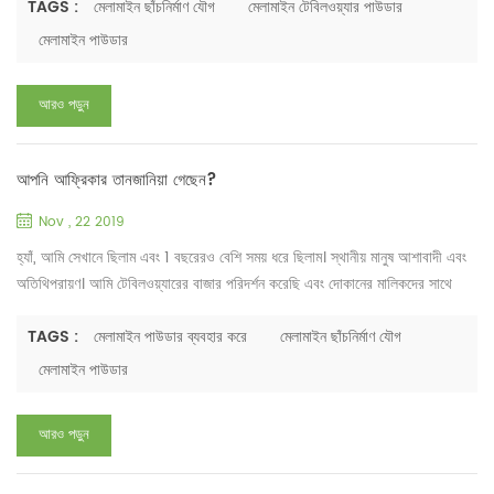
পর্যায়ে ছিল। অ্যাপ্লিকেশনটি মূলত কিছু নিম্ন-গ্রেড মেলামাইন টেবিলওয়্যার এবং ছোট
TAGS :
মেলামাইন ছাঁচনির্মাণ যৌগ
মেলামাইন টেবিলওয়্যার পাউডার
বৈদ্যুতিক অংশগুলিতে সীমাবদ্ধ ছিল। প্রযুক্তিগত স্তর এবং উন্নত দেশ, বিশেষ করে ই...
মেলামাইন পাউডার
আরও পড়ুন
আপনি আফ্রিকার তানজানিয়া গেছেন?
Nov , 22 2019
হ্যাঁ, আমি সেখানে ছিলাম এবং 1 বছরেরও বেশি সময় ধরে ছিলাম। স্থানীয় মানুষ আশাবাদী এবং
অতিথিপরায়ণ। আমি টেবিলওয়্যারের বাজার পরিদর্শন করেছি এবং দোকানের মালিকদের সাথে
খাবারের জন্য তাদের পছন্দ সম্পর্কে কথা বলেছি। আমরা কিছু ধারণা পেয়েছি. তানজানিয়ার
লোকেরা সাধারণত ভুট্টা, কাসাভা এবং মিষ্টি আলুতে বাস করে। স্থানীয় লোকেরা প্রায়ই
TAGS :
মেলামাইন পাউডার ব্যবহার করে
মেলামাইন ছাঁচনির্মাণ যৌগ
ঐতিহ্যবাহী "উবেরওয়াবাওয়া" হাতে বাছাই করা ভাত হাত দিয়ে খায়। অতএব, ব্যবহ...
মেলামাইন পাউডার
আরও পড়ুন