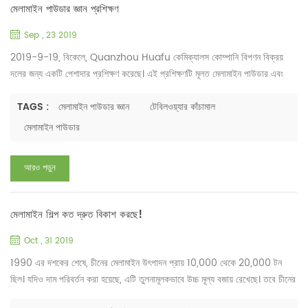
মেলামাইন পাউডার জ্ঞান প্রশিক্ষণ
Sep , 23 2019
2019-9-19, বিকেলে, Quanzhou Huafu কেমিক্যালস কোম্পানি বিপণন বিক্রয়
দলের জন্য একটি পেশাদার প্রশিক্ষণ করেছে। এই প্রশিক্ষণটি মূলত মেলামাইন পাউডার এবং
মেলামাইন মোল্ডিং কম্পাউন্ডের আন্তর্জাতিক বাজারে উন্নয়নশীল সম্ভাবনার প্রয়োগ সম্পর্কে ।
প্রশিক্ষণ চলে ৩ ঘণ্টা। বিপণন কর্মীরা গ্রাহকদের বিভিন্ন অনুষ্ঠানে ব্যবহৃত মেলামাইন
TAGS :
মেলামাইন পাউডার জ্ঞান
টেবিলওয়্যার কাঁচামাল
টেবিলওয়্যারের প্রয়োজনীয়তা নিয়ে আলোচনা করেছেন, যেমন ক্যাটারিং (ফাস্ট ফুড) চেইন ...
মেলামাইন পাউডার
আরও পড়ুন
মেলামাইন শিল্প কত দ্রুত বিকাশ করছে!
Oct , 31 2019
1990 এর দশকের শেষে, চীনের মেলামাইন উৎপাদন প্রায় 10,000 থেকে 20,000 টন
ছিল। যদিও দাম পরিবর্তন করা হয়েছে, এটি তুলনামূলকভাবে উচ্চ মূল্য বজায় রেখেছে। তবে চীনের
মেলামাইন ফরমালডিহাইড ছাঁচনির্মাণ পাউডার ও ছাঁচে তৈরি পণ্য বিভিন্ন কারণে খুবই নিম্ন