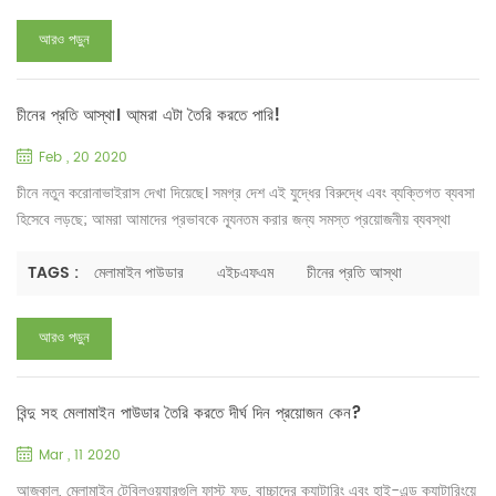
মেলামাইন গ্লেজিং পাউডারের জন্য অর্ডার দেওয়ার প্রয়োজন হয় তবে দয়া করে নি...
আরও পড়ুন
চীনের প্রতি আস্থা। আ্মরা এটা তৈরি করতে পারি!
Feb , 20 2020
চীনে নতুন করোনাভাইরাস দেখা দিয়েছে। সমগ্র দেশ এই যুদ্ধের বিরুদ্ধে এবং ব্যক্তিগত ব্যবসা
হিসেবে লড়ছে; আমরা আমাদের প্রভাবকে ন্যূনতম করার জন্য সমস্ত প্রয়োজনীয় ব্যবস্থা
গ্রহণ করি। আমাদের কোম্পানি মেডিক্যাল মাস্ক, জীবাণুনাশক, ইনফ্রারেড স্কেল থার্মোমিটার
ইত্যাদি কিনেছে। 20শে ফেব্রুয়ারিতে, আমরা কর্মীদের পরিদর্শন ও পরীক্ষার কাজ শুরু করেছি
TAGS :
মেলামাইন পাউডার
এইচএফএম
চীনের প্রতি আস্থা
এবং কর্মক্ষেত্রে দিনে একবার সর্বত্র জীবাণুমুক্ত করেছি। এখনও অবধি...
আরও পড়ুন
বিন্দু সহ মেলামাইন পাউডার তৈরি করতে দীর্ঘ দিন প্রয়োজন কেন?
Mar , 11 2020
আজকাল, মেলামাইন টেবিলওয়্যারগুলি ফাস্ট ফুড, বাচ্চাদের ক্যাটারিং এবং হাই-এন্ড ক্যাটারিংয়ে