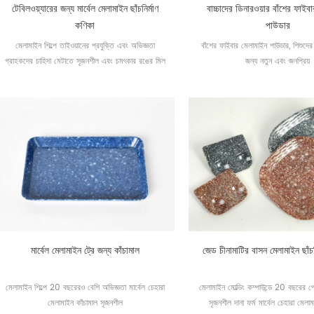
টেবিলওয়্যারের জন্য মার্বেল মেলামাইন ছাঁচনির্মাণ
বাচ্চাদের ডিনারওয়ার বাঁশের ফাইব
কণিকা
পাউডার
মেলামাইন শিল্পে তাইওয়ানের প্রযুক্তি এবং অভিজ্ঞতা
বাঁশের ফাইবার মেলামাইন পাউডার, শিশুদের
গ্রাহকদের চাহিদা মেটাতে সৃজনশীল এবং চমৎকার রঙের মিল
জন্য নতুন এবং জনপ্রিয়
মার্বেল মেলামাইন ট্রে জন্য কাঁচামাল
জেড চীনামাটির বাসন মেলামাইন ছাঁচনি
মেলামাইন শিল্পে 20 বছরেরও বেশি অভিজ্ঞতা মার্বেল চেহারা
মেলামাইন মোল্ডিং কম্পাউন্ডে 20 বছরের প
মেলামাইন কাঁচামাল সৃজনশীল
সৃজনশীল দানা ফর্ম মার্বেল চেহারা মেলাম