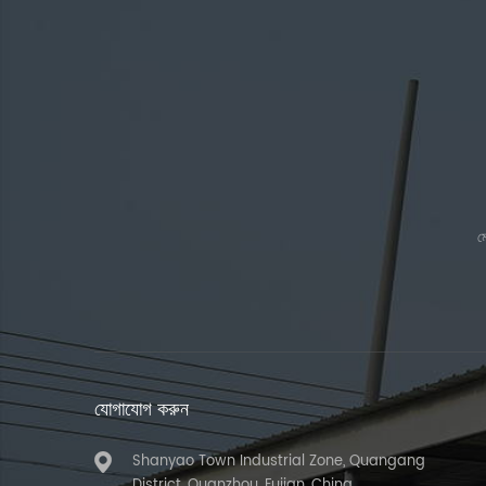
ম
যোগাযোগ করুন
Shanyao Town Industrial Zone, Quangang
District, Quanzhou, Fujian, China