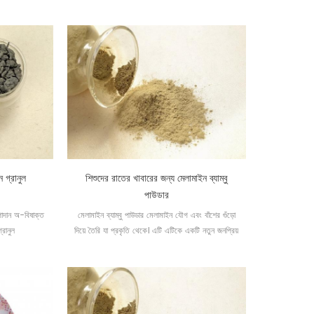
এবং খাদ্য গ্রেড উপাদান।32
ন গ্রানুল
শিশুদের রাতের খাবারের জন্য মেলামাইন ব্যাম্বু
পাউডার
পাদান অ-বিষাক্ত
মেলামাইন ব্যাম্বু পাউডার মেলামাইন যৌগ এবং বাঁশের গুঁড়ো
্রানুল
দিয়ে তৈরি যা প্রকৃতি থেকে। এটি এটিকে একটি নতুন জনপ্রিয়
ধরণের মেলামাইন টেবিলওয়্যার পাউডার করে তোলে।32