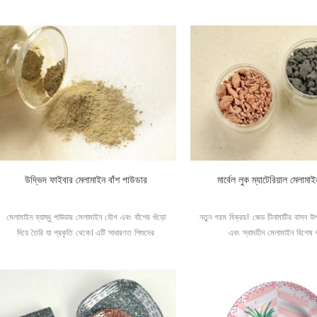
উদ্ভিদ ফাইবার মেলামাইন বাঁশ পাউডার
মার্বেল লুক ম্যাটেরিয়াল মেলামাই
মেলামাইন ব্যাম্বু পাউডার মেলামাইন যৌগ এবং বাঁশের গুঁড়ো
নতুন গরম বিক্রয়! জেড চীনামাটির বাসন উ
দিয়ে তৈরি যা প্রকৃতি থেকে। এটি সাধারণত শিশুদের
এবং স্বাদহীন মেলামাইন বিশেষ গ
ডিনারওয়্যার তৈরির জন্য ব্যবহৃত হয়।32