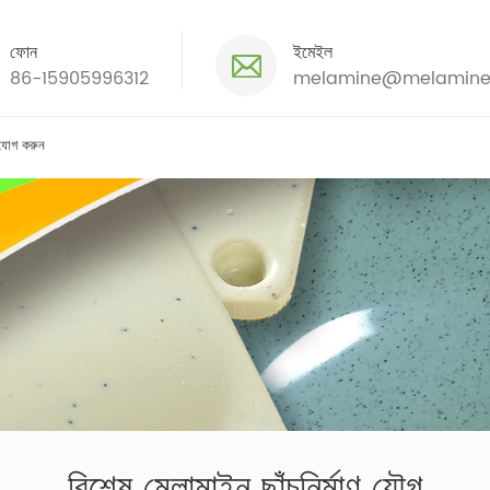
ফোন
ইমেইল
86-15905996312
melamine@melamine
যোগ করুন
বিশেষ মেলামাইন ছাঁচনির্মাণ যৌগ