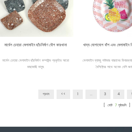
মার্বেল চেহারা মেলামাইন ছাঁচনির্মাণ যৌগ কারখানা
খাদ্য যোগাযোগ বাঁশ এবং মেলামাইন 
মার্বেল চেহারা মেলামাইন ছাঁচনির্মাণ কম্পাউন্ড প্রকৃতির আরো
মেলামাইন ব্যাম্বু পাউডার বাচ্চাদের ডিনারভ্য
কাছাকাছি মানুষ.
বৈশিষ্ট্যের সাথে অনেক বেশি জনপ
প্রথম
<<
1
...
3
4
[ মোট
7
পৃষ্ঠাগুলি ]