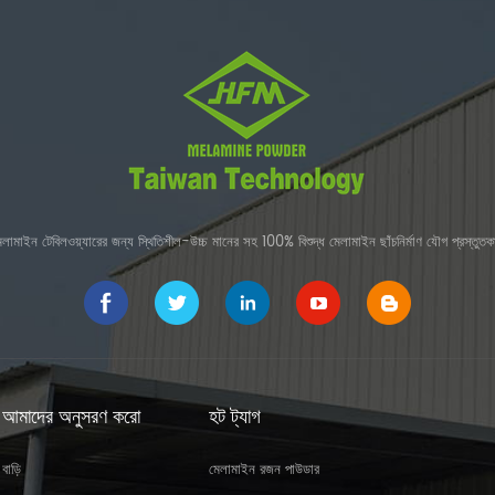
েলামাইন টেবিলওয়্যারের জন্য স্থিতিশীল-উচ্চ মানের সহ 100% বিশুদ্ধ মেলামাইন ছাঁচনির্মাণ যৌগ প্রস্তুতকা
আমাদের অনুসরণ করো
হট ট্যাগ
বাড়ি
মেলামাইন রজন পাউডার