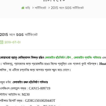
বাড়ি
>
সার্টিফিকেট
>
2015 সালে SGS সার্টিফিকেট
2015 সালে SGS সার্টিফিকেট
2019-07-01
কোয়ানঝো হুয়াফু কেমিক্যালস বিশুদ্ধ রঙিন
মেলামাইন ছাঁচনির্মাণ যৌগ
,
মেলামাইন গ্লাসিং পাউডার
এব
। অধিকন্তু, গ্রাহকদের জন্য প্রয়োজনীয় রঙের মিলের প্রযুক্তি এবং গবেষণা খুবই পরিপক্ক।
Hua
মালিক , যা এটিকে রপ্তানির জন্য আপনার প্রথম পছন্দ করে তোলে।
নমুনা বর্ণনা:
মেলামাইন রজন ছাঁচনির্মাণ পাউডার
এসজিএস রেফারেন্স নম্বর
: CAN15-009719
স্টাইল/ আইটেম নং: M230
পরীক্ষার রিপোর্ট নম্বর : GZHG1501002044OT