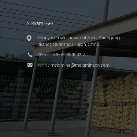
যোগাযোগ করুন
Shanyao Town Industrial Zone, Quangang
District, Quanzhou, Fujian, China
টেলিফোন：
86-15905996312
ইমেইল :
melamine@melaminecn.com