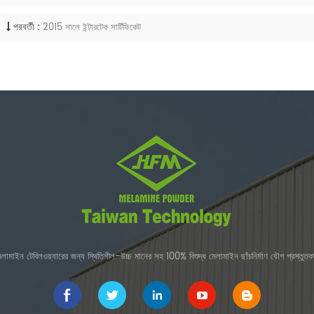
পরবর্তী :
2015 সালে ইন্টারটেক সার্টিফিকেট
েলামাইন টেবিলওয়্যারের জন্য স্থিতিশীল-উচ্চ মানের সহ 100% বিশুদ্ধ মেলামাইন ছাঁচনির্মাণ যৌগ প্রস্তুতকা