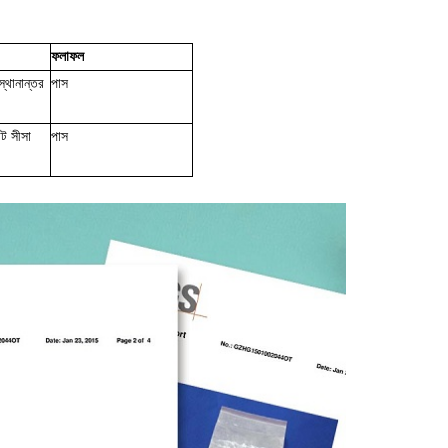
ফলাফল
স্থানান্তর
পাস
পাস
ট সীসা