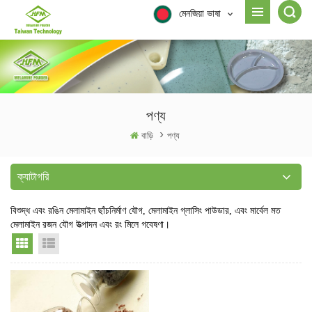
মেনজিয়া ভাষা
পণ্য
বাড়ি
>
পণ্য
ক্যাটাগরি
বিশুদ্ধ এবং রঙিন মেলামাইন ছাঁচনির্মাণ যৌগ, মেলামাইন গ্লাসিং পাউডার, এবং মার্বেল মত
মেলামাইন রজন যৌগ উত্পাদন এবং রং মিলে গবেষণা।
Grid View
List View