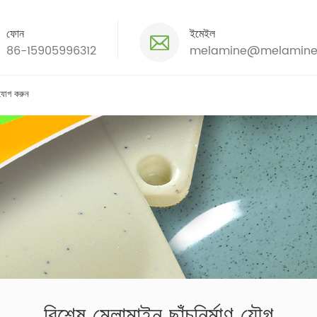
ফোন
ইমেইল
86-15905996312
melamine@melamine
যোগ করুন
বিশেষ মেলামাইন ছাঁচনির্মাণ যৌগ