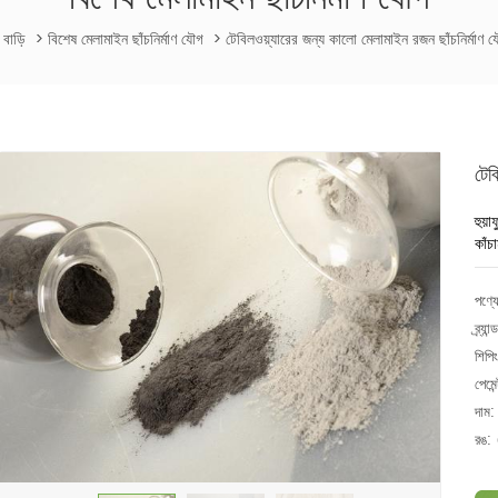
বাড়ি
>
বিশেষ মেলামাইন ছাঁচনির্মাণ যৌগ
>
টেবিলওয়্যারের জন্য কালো মেলামাইন রজন ছাঁচনির্মাণ 
টেব
হুয়
কাঁচ
পণ্য
ব্র্যান্
শিপিং
পেমেন
দাম:
রঙ: