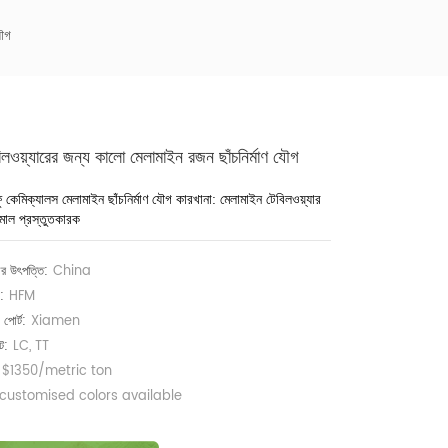
যৌগ
িলওয়্যারের জন্য কালো মেলামাইন রজন ছাঁচনির্মাণ যৌগ
াফু কেমিক্যালস মেলামাইন ছাঁচনির্মাণ যৌগ কারখানা: মেলামাইন টেবিলওয়্যার
ামাল প্রস্তুতকারক
ের উৎপত্তি:
China
ড:
HFM
 পোর্ট:
Xiamen
্ট:
LC, TT
$1350/metric ton
customised colors available