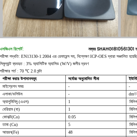
এসজিএস রিপোর্ট:
নম্বর SHAHG1810561301 তা
পরীক্ষা পদ্ধতি:
EN13130-1:2004 এর রেফারেন্স সহ,
বিশ্লেষণ
ICP-OES
দ্বারা
সঞ্চালিত
হয়েছ
সিমুল্যান্ট
ব্যবহৃত
:
3%
অ্যাসিটিক অ্যাসিড
(W/V)
জলীয়
দ্রবণ
পরীক্ষার
শর্ত
:
70
℃
2.0
ঘন্টা
পরীক্ষা করার উপাদানসমূহ
সর্বোচ্চ অনুমোদিত সীমা
ইউনি
মাইগ্রেশন সময়
-
-
এলাকা/ভলিউম
-
dm²/
অ্যালুমিনিমু (এএল)
1
মিলিগ
বেরিয়াম (বা)
1
মিলিগ
কোবাল্ট(Co)
0.05
মিলিগ
তামা (Cu)
5
মিলিগ
আয়রন(Fe)
48
মিলিগ