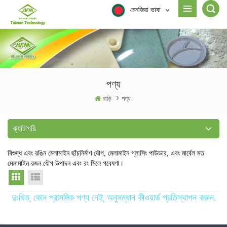
মেনজিয়া ভাষা
পণ্য
বাড়ি
>
পণ্য
ক্যাটাগরি
বিশুদ্ধ এবং রঙিন মেলামাইন ছাঁচনির্মাণ যৌগ, মেলামাইন গ্লাসিং পাউডার, এবং মার্বেল মত
মেলামাইন রজন যৌগ উত্পাদন এবং রং মিলে গবেষণা।
Grid View
List View
দুঃখিত, কোন প্রাসঙ্গিক পণ্য নেই, অনুসন্ধান কীওয়ার্ড প্রতিস্থাপন করুন.